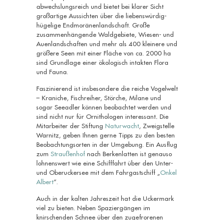
abwechslungsreich und bietet bei klarer Sicht
großartige Aussichten über die liebenswürdig-
hügelige Endmoränenlandschaft. Große
zusammenhängende Waldgebiete, Wiesen- und
Auenlandschaften und mehr als 400 kleinere und
größere Seen mit einer Fläche von ca. 2000 ha
sind Grundlage einer ökologisch intakten Flora
und Fauna.
Faszinierend ist insbesondere die reiche Vogelwelt
– Kraniche, Fischreiher, Störche, Milane und
sogar Seeadler können beobachtet werden und
sind nicht nur für Ornithologen interessant
.
Die
Mitarbeiter der Stiftung
Naturwacht
, Zweigstelle
Warnitz, geben Ihnen gerne Tipps zu den besten
Beobachtungsorten in der Umgebung.
Ein Ausflug
zum
Straußenhof
nach Berkenlatten ist genauso
lohnenswert wie eine Schifffahrt über den Unter-
und Oberuckersee mit dem Fahrgastschiff „
Onkel
Albert
“.
Auch in der kalten Jahreszeit hat die Uckermark
viel zu bieten. Neben Spaziergängen im
knirschenden Schnee über den zugefrorenen