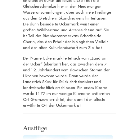
entstanden durch die letzte Eiszeit hat die
Gletscherschmelze hier in den Niederungen
Wasseransammlungen, aber auch viele Findlinge
aus den Gletschern Skandinaviens hinterlassen.
Die dünn besiedelte Uckermark weist einen
großen Wildbestand und Artenreichtum auf. Sie
ist Teil des Biosphärenreservats Schorfheide-
Chorin, das den Erhalt der biologischen Vielfalt
und der alten Kulturlandschaft zum Ziel hat.
Der Name Uckermark leitet sich vom „Land an
der Ucker“ (ukerlant) her, das zwischen dem 7.
und 12. Jahrhundert vom slawischen Stamm der
Ukranen bewohnt wurde. Dann wurde der
Landstrich Stück für Stück christianisiert und
landwirtschaftlich erschlossen. Ein erstes Kloster
wurde 1177 im nur wenige Kilometer entfernten
Ort Gramzow errichtet, der damit der älteste
erwähnte Ort der Uckermark ist.
Ausflüge