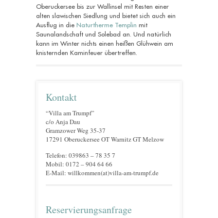
Oberuckersee bis zur Wallinsel mit Resten einer
alten slawischen Siedlung und bietet sich auch ein
Ausflug in die
Naturtherme Templin
mit
Saunalandschaft und Solebad an. Und natürlich
kann im Winter nichts einen heißen Glühwein am
knisternden Kaminfeuer übertreffen.
Kontakt
“Villa am Trumpf”
c/o Anja Dau
Gramzower Weg 35-37
17291 Oberuckersee OT Warnitz GT Melzow
Telefon: 039863 – 78 35 7
Mobil: 0172 – 904 64 66
E-Mail: willkommen(at)villa-am-trumpf.de
Reservierungsanfrage