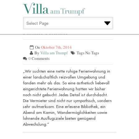
FAMILIE FICHTNER
Familie Fichtner
On
Oktober 7th, 2014
By
Villa am Trumpf
Tags No Tags
0
Comments
„Wir suchten eine nette ruhige Ferienwohnung in
einer landschaftlich reizvollen Umgebung und
fanden mehr als das. So eine ästhetisch liebevoll
eingerichtete Ferienwohnung hatten wir bisher
noch nicht gebucht. Jedes Detail ist durchdacht.
Die Vermieter sind nicht nur sympathisch, sondern
sehr aufmerksam. Eine erlesene Bibliothek, ein
Abend am Kamin, Wandermöglichkeiten sowie
lohnende Ausflugsziele bieten genügend
Abwechslung.“