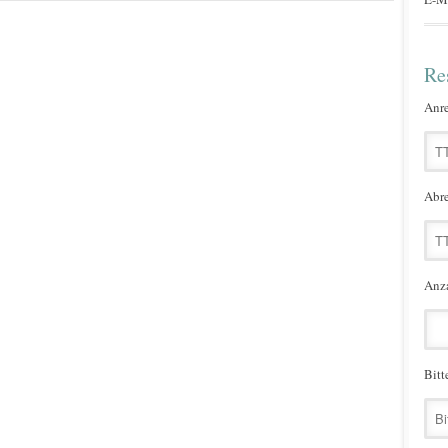
Re
Anre
Abre
Anza
Bitt