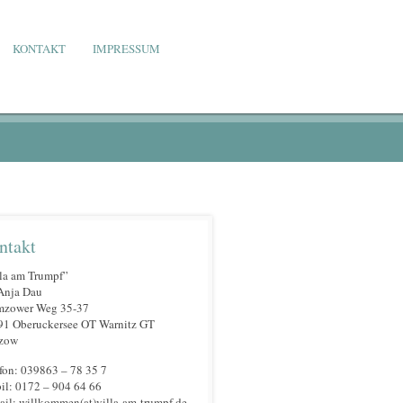
KONTAKT
IMPRESSUM
ntakt
la am Trumpf”
Anja Dau
mzower Weg 35-37
91 Oberuckersee OT Warnitz GT
zow
fon: 039863 – 78 35 7
l: 0172 – 904 64 66
il: willkommen(at)villa-am-trumpf.de