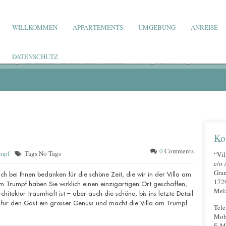
WILLKOMMEN
APPARTEMENTS
UMGEBUNG
ANREISE
STEPHANIE VON OW
DATENSCHUTZ
Ko
0
Comments
umpf
Tags No Tags
“Vil
c/o 
Gra
h bei Ihnen bedanken für die schöne Zeit, die wir in der Villa am
172
am Trumpf haben Sie wirklich einen einzigartigen Ort geschaffen,
Mel
hitektur traumhaft ist – aber auch die schöne, bis ins letzte Detail
 für den Gast ein grosser Genuss und macht die Villa am Trumpf
Tele
Mobi
E-Ma