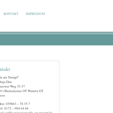
KONTAKT
IMPRESSUM
ntakt
la am Trumpf”
Anja Dau
mzower Weg 35-37
91 Oberuckersee OT Warnitz GT
zow
fon: 039863 – 78 35 7
l: 0172 – 904 64 66
il: willkommen(at)villa-am-trumpf.de