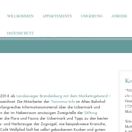
WILLKOMMEN
APPARTEMENTS
UMGEBUNG
ANREISE
UMGEBUNG
DATENSCHUTZ
Ko
“Vil
c/o 
e 2016 als
Landessieger Brandenburg mit dem MarketingAward –
Gra
zeichnet. Die Mitarbeiter der
Tourismus-Info
im Alten Bahnhof
172
mfangreiches Informationsmaterial über die Uckermark und
Mel
 In der im Nebenraum ansässigen Zweigstelle der
Stiftung
ber die Flora und Fauna der Uckermark und Tipps zu den besten
Tele
s- und Herbstzuges der Zugvögel, wie beispielsweise Kraniche,
Mobi
Café Wallpfad lädt bei selbst gebackenem Kucken und gutem
E-Ma