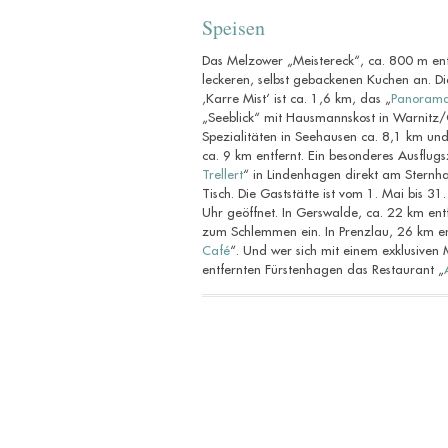
Speisen
Das Melzower „Meistereck“, ca. 800 m ent
leckeren, selbst gebackenen Kuchen an. Die
‚Karre Mist‘ ist ca. 1,6 km, das „
Panorama
„Seeblick“ mit Hausmannskost in Warnitz/
Spezialitäten in Seehausen ca. 8,1 km und
ca. 9 km entfernt. Ein besonderes Ausflugsz
Trellert
“ in Lindenhagen direkt am Sternha
Tisch. Die Gaststätte ist vom 1. Mai bis 3
Uhr geöffnet. In Gerswalde, ca. 22 km ent
zum Schlemmen ein. In Prenzlau, 26 km en
Café
“. Und wer sich mit einem exklusive
entfernten Fürstenhagen das Restaurant „