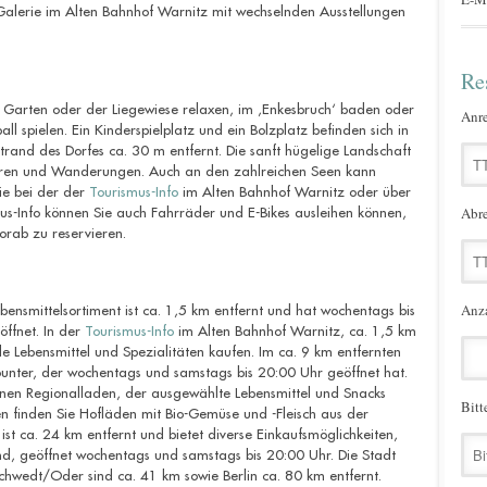
Galerie im Alten Bahnhof Warnitz mit wechselnden Ausstellungen
Re
 Garten oder der Liegewiese relaxen, im ‚Enkesbruch‘ baden oder
Anre
l spielen. Ein Kinderspielplatz und ein Bolzplatz befinden sich in
rand des Dorfes ca. 30 m entfernt. Die sanft hügelige Landschaft
ouren und Wanderungen. Auch an den zahlreichen Seen kann
ie bei der
der
Tourismus-Info
im Alten Bahnhof Warnitz oder über
Abre
mus-Info können Sie auch Fahrräder und E-Bikes ausleihen können,
orab zu reservieren.
Anza
ensmittelsortiment ist ca. 1,5 km entfernt und hat wochentags bis
ffnet. In
der
Tourismus-Info
im Alten Bahnhof Warnitz, ca. 1,5 km
e Lebensmittel und Spezialitäten kaufen. Im ca. 9 km entfernten
ounter, der wochentags und samstags bis 20:00 Uhr geöffnet hat.
 einen Regionalladen, der ausgewählte Lebensmittel und Snacks
Bitt
 finden Sie Hofläden mit Bio-Gemüse und -Fleisch aus der
st ca. 24 km entfernt und bietet diverse Einkaufsmöglichkeiten,
nd, geöffnet
wochentags und samstags bis 20:00 Uhr
. Die Stadt
hwedt/Oder sind ca. 41 km sowie Berlin ca. 80 km entfernt.