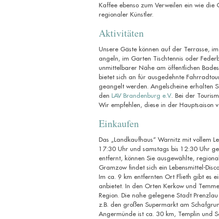
Kaffee ebenso zum Verweilen ein wie die 
regionaler Künstler.
Aktivitäten
Unsere Gäste können auf der Terrasse, im
angeln, im Garten Tischtennis oder Federbal
unmittelbarer Nähe am öffentlichen Badest
bietet sich an für ausgedehnte Fahrradt
geangelt werden. Angelscheine erhalten S
den
LAV Brandenburg e.V.
. Bei der Touris
Wir empfehlen, diese in der Hauptsaison v
Einkaufen
Das „Landkaufhaus“ Warnitz mit vollem Leb
17:30 Uhr und samstags bis 12:30 Uhr geö
entfernt, können Sie ausgewählte, regional
Gramzow findet sich ein Lebensmittel-Disc
Im ca. 9 km entfernten Ort Flieth gibt es
anbietet. In den Orten Kerkow und Temmen
Region.
Die nahe gelegene Stadt Prenzlau i
z.B. den großen Supermarkt am Schafgru
Angermünde ist ca. 30 km, Templin und Sc