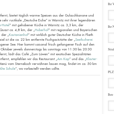
Ihr 
fernt, bietet täglich warme Speisen aus der Gulaschkanone und
 sehr rustikale „Deutsche Eiche“ in Warnitz mit ihrer legendären
-Hotel
“ mit gehobener Küche in Warnitz ca. 3,3 km, der
Ihr 
Quast ca. 4,8 km, der „
Huberhof
“ mit regionalen und Bayerischen
 der „
Kastanienhof
“ mit wirklich guter Deutscher Küche in Flieth
iel ist die ca. 22 km entfernte Fischgaststätte der „
Seefischerei
gener See. Hier kommt saisonal frisch gefangener Fisch auf den
Stra
1. Oktober jeweils donnerstags bis sonntags von 11:30 bis 20:30
fernt, lädt das Café „Zum Löwen“ mit exotischen Spezialitäten
tfernt, empfehlen wir das Restaurant „
Am Kap
“ und das „
Kloster-
n Menü vom Sternekoch verwöhnen lassen mag, findet im ca. 50 km
Alte Schule
“, wo vorbestellt werden sollte.
PLZ,
Ihre